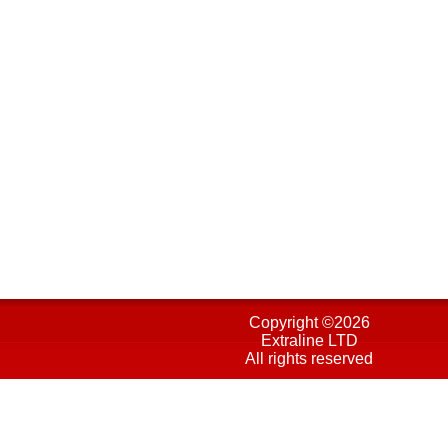
Copyright ©
2026
Extraline LTD
All rights reserved
Πολιτική Προστασίας
Όροι χρήσης
Cookies
Πολιτική επιχειρησιακής σ