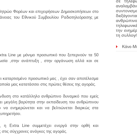
σε τηλεφ
αναλαμβά
συντονισ
 Μητρώο Φορέων και επιχειρήσεων Δημοσκοπήσεων στο
διεξάγοντα
άνειας του Εθνικού Συμβουλίου Ραδιοτηλεόρασης με
ανθρώπινο
τηλεφωνικ
την ενημέρ
τη συλλογ
Κάνε-Μ
xtra Line με μόνιμο προσωπικό που ξεπερνούν τα 50
νωσία ,στην ανάπτυξη , στην οργάνωση αλλά και σε
αι καταρτισμένο προσωπικό μας , έχει σαν αποτέλεσμα
οποία μας κατατάσσει στις πρώτες θέσεις της αγοράς.
πένδυση στο κατάλληλο ανθρώπινο δυναμικό που εμείς
νει μεγάλη βαρύτητα στην εκπαίδευση του ανθρώπινου
ό να ενημερώνεται και να βελτιώνεται διαρκώς στα
ξυπηρετήσει.
α, η Extra Line συμμετέχει ενεργά στην ορθή και
 στις σύγχρονες ανάγκες της αγοράς.