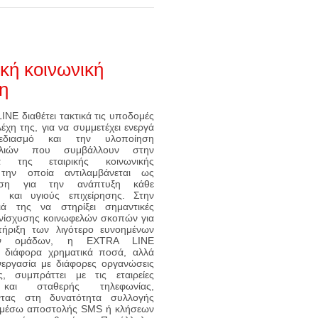
ική κοινωνική
η
NE διαθέτει τακτικά τις υποδομές
λέχη της, για να συμμετέχει ενεργά
εδιασμό και την υλοποίηση
υλιών που συμβάλλουν στην
εια της εταιρικής κοινωνικής
 την οποία αντιλαμβάνεται ως
εση για την ανάπτυξη κάθε
 και υγιούς επιχείρησης. Στην
ιά της να στηρίξει σημαντικές
 ενίσχυσης κοινωφελών σκοπών για
ήριξη των λιγότερο ευνοημένων
κών ομάδων, η EXTRA LINE
 διάφορα χρηματικά ποσά, αλλά
νεργασία με διάφορες οργανώσεις
ς, συμπράττει με τις εταιρείες
 και σταθερής τηλεφωνίας,
ντας στη δυνατότητα συλλογής
 μέσω αποστολής SMS ή κλήσεων