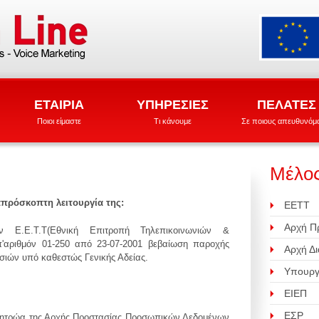
ΕΤΑΙΡΙΑ
ΥΠΗΡΕΣΙΕΣ
ΠΕΛΑΤΕΣ
Ποιοι είμαστε
Τι κάνουμε
Σε ποιους απευθυνόμ
Μέλος
 απρόσκοπτη λειτουργία της:
ΕΕΤΤ
Αρχή Π
ν Ε.Ε.Τ.Τ(Εθνική Επιτροπή Τηλεπικοινωνιών &
π'αριθμόν 01-250 από 23-07-2001 βεβαίωση παροχής
Αρχή Δ
σιών υπό καθεστώς Γενικής Αδείας.
Υπουργ
ΕΙΕΠ
ΕΣΡ
 μητρώα της Αρχής Προστασίας Προσωπικών Δεδομένων