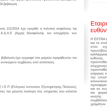
004 βεβαίωση
Εταιρ
ευθύν
ση 121/2014 έχει εγκριθεί η πολιτική ασφάλειας της
 Α.Δ.Α.Ε (Αρχής διασφάλισης του απορρήτου των
Η EXTRA LI
και τα στε
στον σχ
πρωτοβο
καλλιέργ
5 βεβαίωση έχει εγγραφεί στα μητρώα προμηθευτών του
ευθύνης,
προϋπόθ
 αντικείμενο συμβάσεις από απόσταση.
σύγχρονης
προσπάθε
ενέργειες
την υποστ
κοινωνι
προσφέρει
Ε.Ι.Ε.Π (Ελληνικό Ινστιτούτο Εξυπηρέτησης Πελατών),
και σε συ
ες την μέγιστη ποιότητα στις υπηρεσίες που καλείται
και φορεί
κινητής
συμβάλλο
χρημάτων