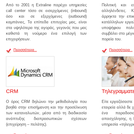
Από το 2001 η Extraline παρέχει υπηρεσίες
Πολιτική και επ
call center τόσο σε εισερχόμενες (inbound)
αλληλένδετες. Κ
όσο και σε εξερχόμενες (outbound)
άρρηκτα την επι
καμπάνιες, Τα επίπεδα επιτυχίας μας, είναι
κατάλληλων εργαλ
στα υψηλότερα της αγοράς, γεγονός που μας
υποψήφιου πολι
καθιστά τη νούμερο ένα επιλογή των
συμβάλει στο μέγι
επιχειρήσεων.
πορεία του.
Περισσότερα...
Περισσότερα...
CRM
Τηλεγραμματε
Ο όρος CRM δηλώνει την μεθοδολογία που
Είτε εργαζόσαστε α
βοηθά στην επισήμανση και την προσέλκυση
εταιρεία αλλά δε 
των καταναλωτών, μέσα από τη διαδικασία
ένα παραδοσι
ανάπτυξης διαπροσωπικών σχέσεων
απασχόλησης, η E
(επιχείρηση – πελάτης).
υπηρεσία «τηλεγρ