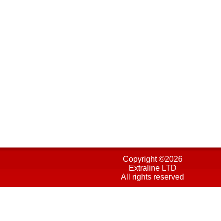
Copyright ©
2026
Extraline LTD
All rights reserved
Πολιτική Προστασίας
Όροι χρήσης
Cookies
Πολιτική επιχειρησιακής σ