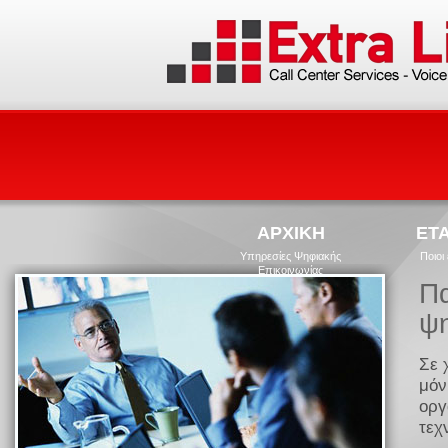
ΑΡΧΙΚΗ
ΕΤΑ
Υπηρεσίες Ψηφιακής
Ποιοι
Επικοινωνίας
Πα
ψη
Σε 
μόν
οργ
τεχ