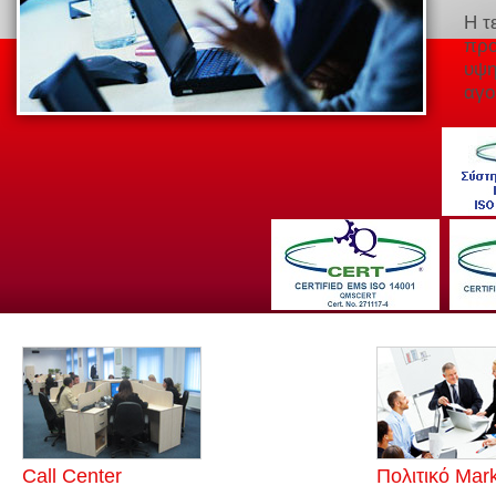
Η τ
προ
υψη
αγο
Call Center
Πολιτικό Mar